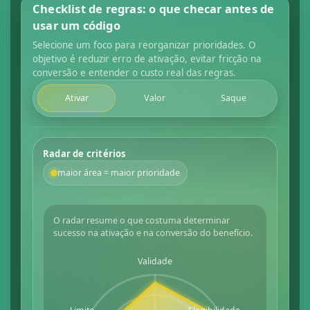
Checklist de regras: o que checar antes de
usar um código
Selecione um foco para reorganizar prioridades. O
objetivo é reduzir erro de ativação, evitar fricção na
conversão e entender o custo real das regras.
Ativar
Valor
Saque
Radar de critérios
maior área = maior prioridade
O radar resume o que costuma determinar
sucesso na ativação e na conversão do benefício.
Validade