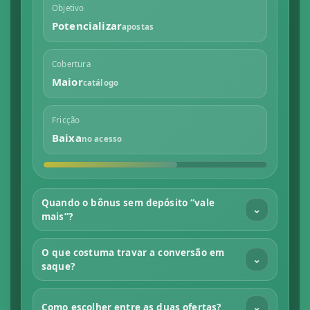
Objetivo
Potencializar
apostas
Cobertura
Maior
catálogo
Fricção
Baixa
no acesso
Quando o bônus sem depósito “vale
⌄
mais”?
O que costuma travar a conversão em
⌄
saque?
Como escolher entre as duas ofertas?
⌄