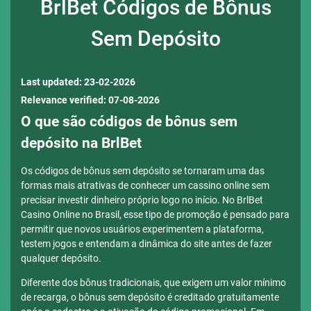
BrlBet Códigos de Bônus
Sem Depósito
Last updated: 23-02-2026
Relevance verified: 07-08-2026
O que são códigos de bônus sem
depósito na BrlBet
Os códigos de bônus sem depósito se tornaram uma das
formas mais atrativas de conhecer um cassino online sem
precisar investir dinheiro próprio logo no início. No BrlBet
Casino Online no Brasil, esse tipo de promoção é pensado para
permitir que novos usuários experimentem a plataforma,
testem jogos e entendam a dinâmica do site antes de fazer
qualquer depósito.
Diferente dos bônus tradicionais, que exigem um valor mínimo
de recarga, o bônus sem depósito é creditado gratuitamente