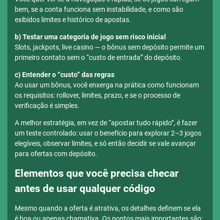
bem, se a conta funciona sem instabilidade, e como são
exibidos limites e histórico de apostas.
b) Testar uma categoria de jogo sem risco inicial
Slots, jackpots, live casino — o bônus sem depósito permite um
primeiro contato sem o “custo de entrada” do depósito.
c) Entender o “custo” das regras
Ao usar um bônus, você enxerga na prática como funcionam
os requisitos: rollover, limites, prazo, e se o processo de
verificação é simples.
A melhor estratégia, em vez de “apostar tudo rápido”, é fazer
um teste controlado: usar o benefício para explorar 2–3 jogos
elegíveis, observar limites, e só então decidir se vale avançar
para ofertas com depósito.
Elementos que você precisa checar
antes de usar qualquer código
Mesmo quando a oferta é atrativa, os detalhes definem se ela
é boa ou apenas chamativa. Os pontos mais importantes são: