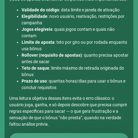
Validade do código
: data limite e janela de ativação
Elegibilidade
: novo usuário, reativação, restrições por
campanha
Jogos elegíveis
: quais jogos contam e quais não
contam
Limite de aposta
: teto por giro ou por rodada enquanto
usa bônus
Rollover (requisito de apostas)
: quanto precisa apostar
antes de sacar
Teto de saque
: limite máximo de retirada originada do
bônus
Prazo de uso
: quantas horas/dias para usar o bônus e
concluir requisitos
Uma leitura objetiva desses itens evita o erro clássico: o
usuário joga, ganha, e só depois descobre que precisa cumprir
regras específicas para sacar — o que gera frustração e a
sensação de que o bônus “não presta”, quando na verdade
faltou análise prévia.