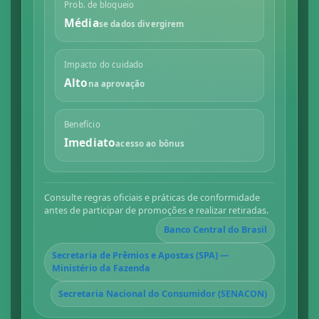
Prob. de bloqueio
Média
se dados divergirem
Impacto do cuidado
Alto
na aprovação
Benefício
Imediato
acesso ao bônus
Consulte regras oficiais e práticas de conformidade
antes de participar de promoções e realizar retiradas.
Banco Central do Brasil
Secretaria de Prêmios e Apostas (SPA) —
Ministério da Fazenda
Secretaria Nacional do Consumidor (SENACON)