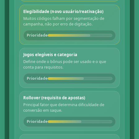
Elegibilidade (novo usuário/reativação)
Muitos códigos falham por segmentação de
campanha, não por erro de digitação.
Prioridade
Jogos elegíveis e categoria
Define onde o bônus pode ser usado e o que
conta para requisitos.
Prioridade
Rollover (requisito de apostas)
Principal fator que determina dificuldade de
conversão em saque.
Prioridade