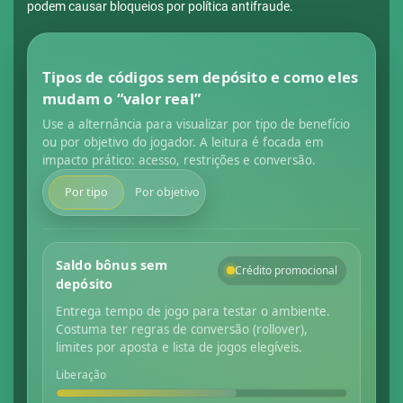
podem causar bloqueios por política antifraude.
Tipos de códigos sem depósito e como eles
mudam o “valor real”
Use a alternância para visualizar por tipo de benefício
ou por objetivo do jogador. A leitura é focada em
impacto prático: acesso, restrições e conversão.
Por tipo
Por objetivo
Saldo bônus sem
Crédito promocional
depósito
Entrega tempo de jogo para testar o ambiente.
Costuma ter regras de conversão (rollover),
limites por aposta e lista de jogos elegíveis.
Liberação