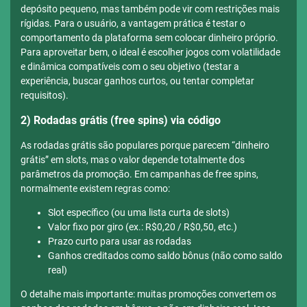
depósito pequeno, mas também pode vir com restrições mais
rígidas. Para o usuário, a vantagem prática é testar o
comportamento da plataforma sem colocar dinheiro próprio.
Para aproveitar bem, o ideal é escolher jogos com volatilidade
e dinâmica compatíveis com o seu objetivo (testar a
experiência, buscar ganhos curtos, ou tentar completar
requisitos).
2) Rodadas grátis (free spins) via código
As rodadas grátis são populares porque parecem “dinheiro
grátis” em slots, mas o valor depende totalmente dos
parâmetros da promoção. Em campanhas de free spins,
normalmente existem regras como:
Slot específico (ou uma lista curta de slots)
Valor fixo por giro (ex.: R$0,20 / R$0,50, etc.)
Prazo curto para usar as rodadas
Ganhos creditados como saldo bônus (não como saldo
real)
O detalhe mais importante: muitas promoções convertem os