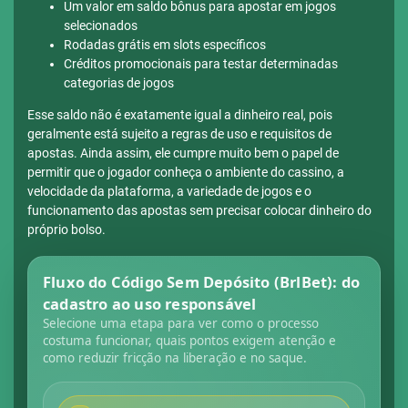
Um valor em saldo bônus para apostar em jogos
selecionados
Rodadas grátis em slots específicos
Créditos promocionais para testar determinadas
categorias de jogos
Esse saldo não é exatamente igual a dinheiro real, pois
geralmente está sujeito a regras de uso e requisitos de
apostas. Ainda assim, ele cumpre muito bem o papel de
permitir que o jogador conheça o ambiente do cassino, a
velocidade da plataforma, a variedade de jogos e o
funcionamento das apostas sem precisar colocar dinheiro do
próprio bolso.
Fluxo do Código Sem Depósito (BrlBet): do
cadastro ao uso responsável
Selecione uma etapa para ver como o processo
costuma funcionar, quais pontos exigem atenção e
como reduzir fricção na liberação e no saque.