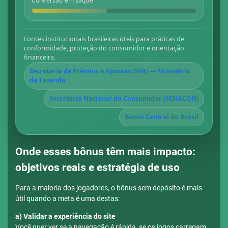
Conversão em saque
Fontes institucionais brasileiras úteis para práticas de
conformidade, proteção do consumidor e orientação
financeira.
Secretaria de Prêmios e Apostas (SPA) — Ministério
da Fazenda
Secretaria Nacional do Consumidor (SENACON)
Banco Central do Brasil
Onde esses bônus têm mais impacto:
objetivos reais e estratégia de uso
Para a maioria dos jogadores, o bônus sem depósito é mais
útil quando a meta é uma destas:
a) Validar a experiência do site
Você quer ver se a navegação é rápida, se os jogos carregam