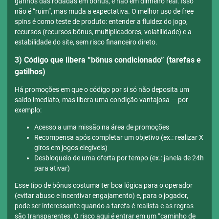
ganhos das rodadas em bônus, e não em dinheiro real. Isso
não é “ruim”, mas muda a expectativa. O melhor uso de free
spins é como teste de produto: entender a fluidez do jogo,
recursos (recursos bônus, multiplicadores, volatilidade) e a
estabilidade do site, sem risco financeiro direto.
3) Código que libera “bônus condicionado” (tarefas e
gatilhos)
Há promoções em que o código por si só não deposita um
saldo imediato, mas libera uma condição vantajosa — por
exemplo:
Acesso a uma missão na área de promoções
Recompensa após completar um objetivo (ex.: realizar X
giros em jogos elegíveis)
Desbloqueio de uma oferta por tempo (ex.: janela de 24h
para ativar)
Esse tipo de bônus costuma ter boa lógica para o operador
(evitar abuso e incentivar engajamento) e, para o jogador,
pode ser interessante quando a tarefa é realista e as regras
são transparentes. O risco aqui é entrar em um “caminho de