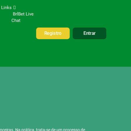
Links
BrlBet Live
Chat
Registro
Entrar
ceiras. Na prática, trata-se de um processo de