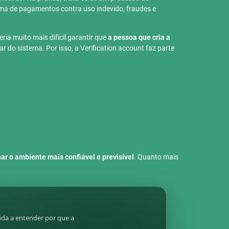
tema de pagamentos contra uso indevido, fraudes e
ia muito mais difícil garantir que
a pessoa que cria a
r do sistema. Por isso, a Verification account faz parte
nar o ambiente mais confiável e previsível
. Quanto mais
juda a entender por que a