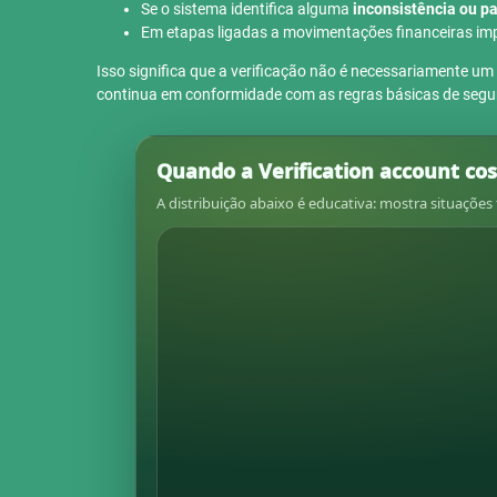
Se o sistema identifica alguma
inconsistência ou 
Em etapas ligadas a movimentações financeiras im
Isso significa que a verificação não é necessariamente um e
continua em conformidade com as regras básicas de segur
Quando a Verification account cost
A distribuição abaixo é educativa: mostra situaçõe