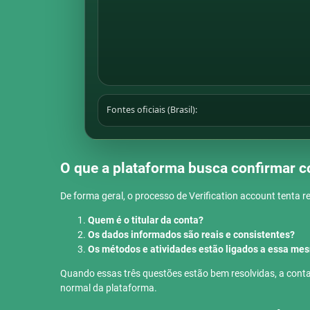
Fontes oficiais (Brasil):
O que a plataforma busca confirmar c
De forma geral, o processo de Verification account tenta r
Quem é o titular da conta?
Os dados informados são reais e consistentes?
Os métodos e atividades estão ligados a essa me
Quando essas três questões estão bem resolvidas, a conta
normal da plataforma.