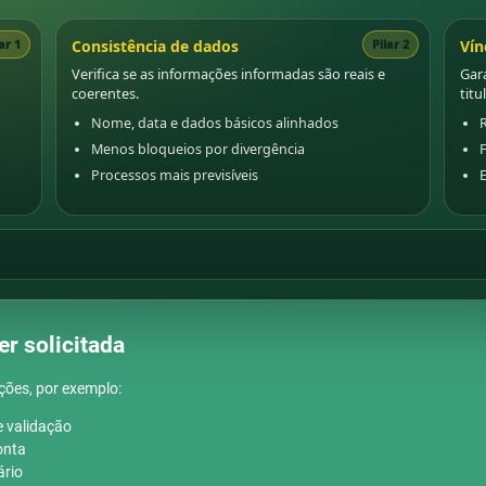
ar 1
Consistência de dados
Pilar 2
Vín
Verifica se as informações informadas são reais e
Gar
coerentes.
titul
Nome, data e dados básicos alinhados
Menos bloqueios por divergência
F
Processos mais previsíveis
r solicitada
ções, por exemplo:
e validação
onta
ário