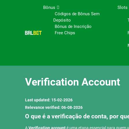
Bônus
Slots
Códigos de Bônus Sem
Depósito
Bônus de Inscrição
Free Chips
Verification Account
Last updated: 15-02-2026
Relevance verified: 06-08-2026
O que é a verificação de conta, por qu
A
Verification account
é uma etapa essencial para quem ut